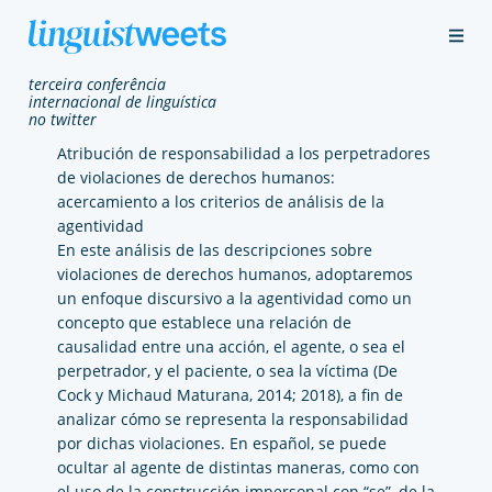
t
e
r
c
e
i
r
a
c
o
n
f
e
r
ê
n
c
i
a
i
n
t
e
r
n
a
c
i
o
n
a
l
d
e
l
i
n
g
u
í
s
t
i
c
a
n
o
t
w
i
t
t
e
r
Atribución de responsabilidad a los perpetradores
de violaciones de derechos humanos:
acercamiento a los criterios de análisis de la
agentividad
En este análisis de las descripciones sobre
violaciones de derechos humanos, adoptaremos
un enfoque discursivo a la agentividad como un
concepto que establece una relación de
causalidad entre una acción, el agente, o sea el
perpetrador, y el paciente, o sea la víctima (De
Cock y Michaud Maturana, 2014; 2018), a fin de
analizar cómo se representa la responsabilidad
por dichas violaciones. En español, se puede
ocultar al agente de distintas maneras, como con
el uso de la construcción impersonal con “se”, de la