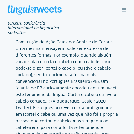
t
e
r
c
e
i
r
a
c
o
n
f
e
r
ê
n
c
i
a
i
n
t
e
r
n
a
c
i
o
n
a
l
d
e
l
i
n
g
u
í
s
t
i
c
a
n
o
t
w
i
t
t
e
r
Construção de Ação Causada: Análise de Corpus
Uma mesma mensagem pode ser expressa de
diferentes formas. Por exemplo, quando alguém
vai ao salão e corta o cabelo com o cabeleireiro,
pode-se dizer [cortei o cabelo] ou [tive o cabelo
cortado], sendo a primeira a forma mais
convencional no Português Brasileiro (PB). Um
falante de PB curiosamente abordou em um tweet
este fenômeno da língua: Cortei o cabelo ou tive o
cabelo cortado…? (Albuquerque, Gesiel; 2020;
Twitter). Essa questão revela certa ambiguidade
em [cortei o cabelo], uma vez que não foi a própria
pessoa que cortou o cabelo, mas sim pediu ao
cabeleireiro para cortá-lo. Esse fenômeno é
chamado de construção de ação causada, uma