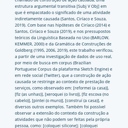
estrutura argumental transitiva [Subj V Obj] em
que é empacotado o significado de uma atividade
indiretamente causada (Santos, Ciríaco e Souza,
2019). Com base nas hipóteses de Ciríaco (2014) e
Santos, Ciríaco e Souza (2019), e nos pressupostos
teóricos da Linguística Baseada no Uso (BARLOW,
KEMMER, 2000) e da Gramática de Construções de
Goldberg (1995, 2006, 2019), este trabalho verificou,
a partir de uma investigação de dados de uso real,
por meio de busca em corpus (Brazilian
Portuguese Corpus da plataforma Sketch Engine) e
em rede social (Twitter), que a construção de ação
causada se restringe ao contexto de prestação de
serviços, como observado em: [reformei (a casa)],
[fiz (as unhas)], [xeroquei (o livro)], [fiz escova (no
cabelo)], [pintei (o muro)], [construí (a casa)], e
diversos outros exemplos. Também foi possível
observar a extensão do contexto da construção a
atividades que não podem ser feitas pela própria
pessoa, como: [coloquei silicone]; [coloquei