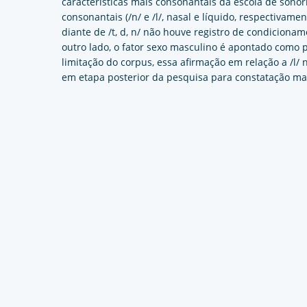
características mais consonantais da escola de sonori
consonantais (/n/ e /l/, nasal e líquido, respectivamen
diante de /t, d, n/ não houve registro de condicioname
outro lado, o fator sexo masculino é apontado como p
limitação do corpus, essa afirmação em relação a /l/
em etapa posterior da pesquisa para constatação mai