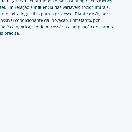
dade (/t/ e /d/, obstruintes) e passa a atingir sons menos
te). Em relação à influência das variáveis socioculturais,
nto extralinguístico para o processo. Diante de /l/, por
ossível condicionante da inovação. Entretanto, por
 não é categórica, sendo necessária a ampliação do corpus
s precisa.