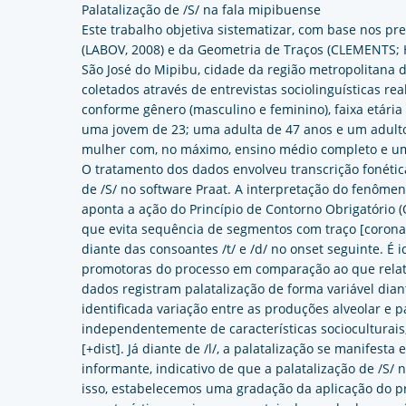
Palatalização de /S/ na fala mipibuense
Este trabalho objetiva sistematizar, com base nos pr
(LABOV, 2008) e da Geometria de Traços (CLEMENTS; H
São José do Mipibu, cidade da região metropolitana 
coletados através de entrevistas sociolinguísticas r
conforme gênero (masculino e feminino), faixa etári
uma jovem de 23; uma adulta de 47 anos e um adulto
mulher com, no máximo, ensino médio completo e u
O tratamento dos dados envolveu transcrição fonética
de /S/ no software Praat. A interpretação do fenôme
aponta a ação do Princípio de Contorno Obrigatório
que evita sequência de segmentos com traço [coronal]
diante das consoantes /t/ e /d/ no onset seguinte. É
promotoras do processo em comparação ao que relata
dados registram palatalização de forma variável diante
identificada variação entre as produções alveolar e p
independentemente de características socioculturais,
[+dist]. Já diante de /l/, a palatalização se manifest
informante, indicativo de que a palatalização de /S/ 
isso, estabelecemos uma gradação da aplicação do 