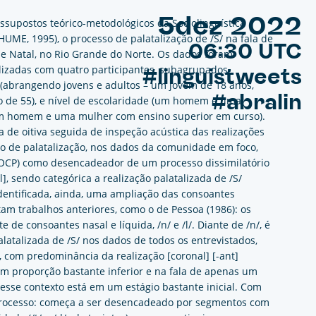
5dez 2022
essupostos teórico-metodológicos da Sociolinguística
UME, 1995), o processo de palatalização de /S/ na fala de
06:30 UTC
de Natal, no Rio Grande do Norte. Os dados foram
ealizadas com quatro participantes, subagrupados
#linguistweets
a (abrangendo jovens e adultos – um jovem de 18 anos,
#abralin
 de 55), e nível de escolaridade (um homem e uma
m homem e uma mulher com ensino superior em curso).
 de oitiva seguida de inspeção acústica das realizações
no de palatalização, nos dados da comunidade em foco,
 (OCP) como desencadeador de um processo dissimilatório
, sendo categórica a realização palatalizada de /S/
 identificada, ainda, uma ampliação das consoantes
m trabalhos anteriores, como o de Pessoa (1986): os
 de consoantes nasal e líquida, /n/ e /l/. Diante de /n/, é
alatalizada de /S/ nos dados de todos os entrevistados,
 com predominância da realização [coronal] [-ant]
a em proporção bastante inferior e na fala de apenas um
nesse contexto está em um estágio bastante inicial. Com
processo: começa a ser desencadeado por segmentos com