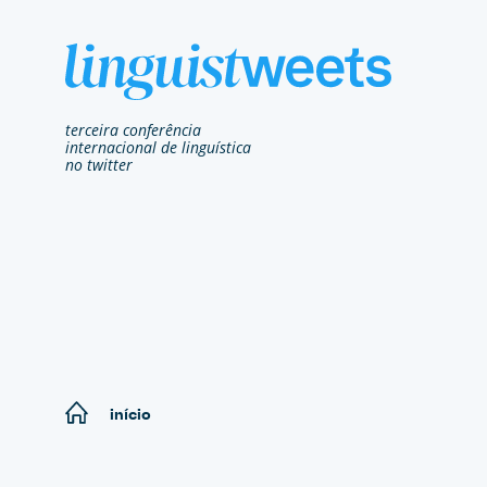
t
e
r
c
e
i
r
a
c
o
n
f
e
r
ê
n
c
i
a
i
n
t
e
r
n
a
c
i
o
n
a
l
d
e
l
i
n
g
u
í
s
t
i
c
a
n
o
t
w
i
t
t
e
r
início